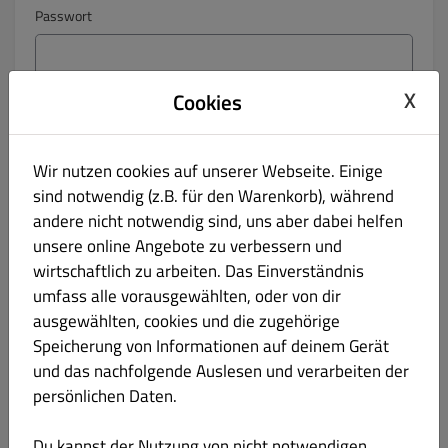
Passwort
X
Cookies
Passwortbestätigung
Wir nutzen cookies auf unserer Webseite. Einige
Telefon
sind notwendig (z.B. für den Warenkorb), während
andere nicht notwendig sind, uns aber dabei helfen
Keine
unsere online Angebote zu verbessern und
wirtschaftlich zu arbeiten. Das Einverständnis
Haltet mich per E-Mail über Angebote auf dem Laufenden.
umfass alle vorausgewählten, oder von dir
Indem Sie auf „Registrieren“ klicken, erklären Sie sich mit
ausgewählten, cookies und die zugehörige
den
Allgemeinen Geschäftsbedingungen
und
der
Speicherung von Informationen auf deinem Gerät
Datenschutzrichtlinie
dieser Website einverstanden.
und das nachfolgende Auslesen und verarbeiten der
persönlichen Daten.
Registrieren
Du kannst der Nutzung von nicht notwendigen