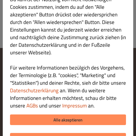
Anmeldung
Cookies zustimmen, indem du auf den "Alle
akzeptieren" Button drückst oder wiedersprichen
durch den "Allen wiedersprechen" Button. Diese
Einstellungen kannst du jederzeit wieder erreichen
und nachträglich deine Zustimmung zurück ziehen (in
der Datenschutzerklärung und in der Fußzeile
unserer Webseite).
Cookie-Einstellungen ändern
Für weitere Informationen bezülgich des Vorgehens,
Kontaktiere uns
der Terminologie (z.B. "cookies", "Marketing" und
Datenschutzerklärung
"Statistiken") und deiner Rechte, sieh dir bitte unsere
Allgemeine Geschäftsbedingungen
Datenschutzerklärung
an. Wenn du weitere
Impressum
Informationen erhalten möchtest, schau dir bitte
LIEFERUNG ZAHLUNGSARTEN
unsere
AGBs
und unser
Impressum
an.
ZAHLUNGSARTEN BEI ABHOLUNG
Alle akzeptieren