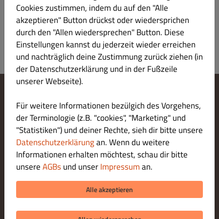
Registrieren
Cookies zustimmen, indem du auf den "Alle
akzeptieren" Button drückst oder wiedersprichen
durch den "Allen wiedersprechen" Button. Diese
Einstellungen kannst du jederzeit wieder erreichen
und nachträglich deine Zustimmung zurück ziehen (in
der Datenschutzerklärung und in der Fußzeile
unserer Webseite).
Cookie-Einstellungen ändern
Für weitere Informationen bezülgich des Vorgehens,
Kontaktiere uns
der Terminologie (z.B. "cookies", "Marketing" und
Datenschutzerklärung
"Statistiken") und deiner Rechte, sieh dir bitte unsere
Allgemeine Geschäftsbedingungen
Datenschutzerklärung
an. Wenn du weitere
Impressum
Informationen erhalten möchtest, schau dir bitte
LIEFERUNG ZAHLUNGSARTEN
unsere
AGBs
und unser
Impressum
an.
ZAHLUNGSARTEN BEI ABHOLUNG
Alle akzeptieren